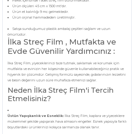
Paket içerisinde 1 adet streç film bulunmaktadır.
Ürün ölçüleri 45 cm x 1500 mt'dır.
Ürün et kalınlığı 9 mc gelmektedir.
Ürün orjinal hammadeden üretilmiştir.
Satışa sunduğumuz plastik ambalaj çeşitleri sağlam ve uzun
ömürlüdür.
İlka Streç Film , Mutfakta ve
Evde Güvenilir Yardımcınız :
İlka Streç Film, yiyeceklerinizi taze tutmak, saklamak ve korumak için
mutfakta ve evinizin her köşesinde güvenle kullanabileceğiniz pratik ve
hijyenik bir çözümdür. Gelişmiş formülü sayesinde, gıdalarınızın lezzetini
ve besin değerini uzun süre muhafaza etmenizi sağlar.
Neden İlka Streç Film'i Tercih
Etmelisiniz?
Üstün Yapışkanlık ve Esneklik:
İlka Streç Film, kaplara ve yiyeceklere
mükemmel şekilde yapışarak hava almasını engeller. Esnek yapısıyla farklı
boyutlardaki ürünlerinizi kolayca sarmanıza olanak tanır.