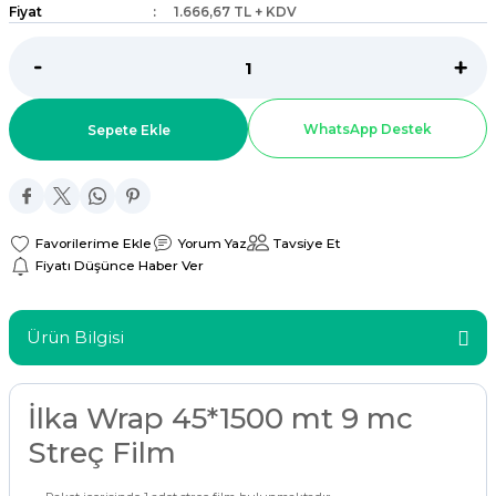
Fiyat
1.666,67 TL + KDV
ar
r
WhatsApp Destek
Sepete Ekle
 Tatlı Kapları
ri
Yorum Yaz
Tavsiye Et
Fiyatı Düşünce Haber Ver
Ürün Bilgisi
İlka Wrap 45*1500 mt 9 mc
Streç Film