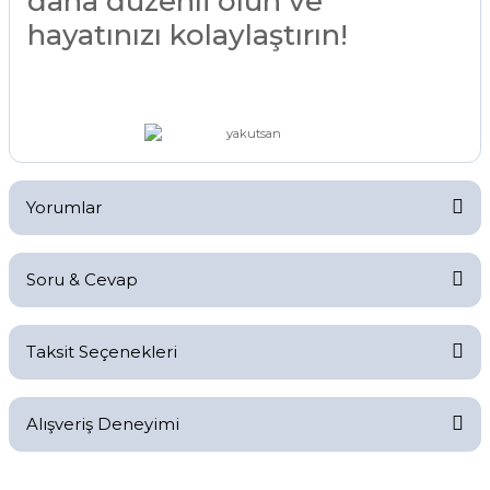
daha düzenli olun ve
hayatınızı kolaylaştırın!
Yorumlar
Soru & Cevap
Bu ürüne ilk yorumu siz yapın!
Taksit Seçenekleri
Yorum Yaz
Ürün hakkında henüz soru sorulmamış.
Alışveriş Deneyimi
Soru Sor