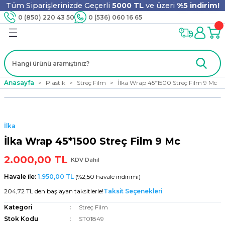
Tüm Siparişlerinizde Geçerli
5000 TL
ve üzeri
%5 indirim!
Geri Dön
Geri Dön
Geri Dön
Geri Dön
Geri Dön
Geri Dön
Geri Dön
Geri Dön
0 (850) 220 43 50
0 (536) 060 16 65
jyen
m
nler
er
ıt Ürünleri
 - Tahta Karıştırıcı
lyo
Anasayfa
Plastik
Streç Film
İlka Wrap 45*1500 Streç Film 9 Mc
i
ar
lar
se
İlka
ri
ri
ar
İlka Wrap 45*1500 Streç Film 9 Mc
2.000,00 TL
KDV Dahil
Havale ile:
1.950,00 TL
(%2,50 havale indirimi)
i
ları
ak
204,72 TL den başlayan taksitlerle!
Taksit Seçenekleri
Kategori
Streç Film
Stok Kodu
ST01849