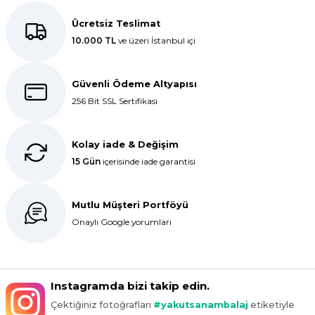
Kolay bir deneyimdi, teşekkür
ederiz.
Ücretsiz Teslimat
10.000 TL
ve üzeri İstanbul içi
E... K... | 27/10/2025
Dolphin aynı kalitede . Hızlı kargo
Güvenli Ödeme Altyapısı
ve teslimat için ayrıca teşekkür
256 Bit SSL Sertifikası
ederim.
S... C... | 06/08/2025
Kolay iade & Değişim
15 Gün
içerisinde iade garantisi
Bir önceki siparişim sorunsuz geldi
tek sorun bantlı Jelatin 40x60 olan
ürün çok kalın bugün tekrar
Mutlu Müşteri Portföyü
sipariş verdim inşallah sıkıntı olmaz
hızlı kargo içinde teşekkürler
Onaylı Google yorumları
Maşallah Kara | 15/03/2025
kargo hızlı çıkıyor x firma da
Instagramda bizi takip edin.
fiyatlar daha uygundu ama kalite
Çektiğiniz fotoğrafları
#yakutsanambalaj
etiketiyle
yoktu bu kalitede uygunluğa