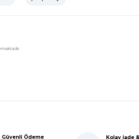
nmaktadır.
Ürün hakkında henüz soru sorulmamış.
Bu ürüne ilk yorumu siz yapın!
Güvenli Ödeme
Kolay iade 