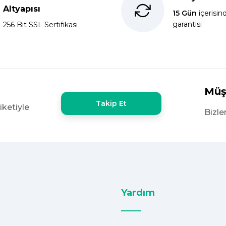
kkür ederim.
Yorum Yaz
Soru Sor
Altyapısı
15 Gün
içerisin
garantisi
256 Bit SSL Sertifikası
x60 olan ürün çok kalın bugün
şekkürler
Müş
Takip Et
iketiyle
e yoktu bu kalitede uygunluğa
Bizle
Yardım