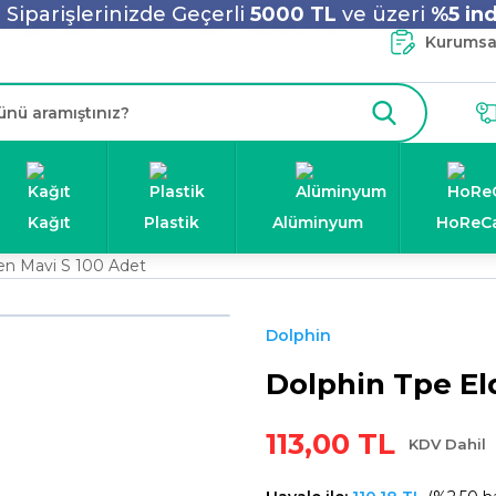
Siparişlerinizde Geçerli
5000 TL
ve üzeri
%5 ind
Kurumsal
Kağıt
Plastik
Alüminyum
HoReC
en Mavi S 100 Adet
Dolphin
Dolphin Tpe El
113,00 TL
KDV Dahil