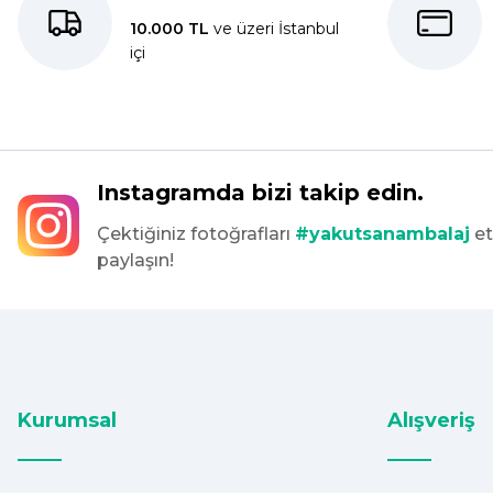
Dolphin aynı kalitede . Hızlı kargo ve teslimat için ayrıca teşe
10.000 TL
ve üzeri İstanbul
içi
S... C... | 06/08/2025
Bir önceki siparişim sorunsuz geldi tek sorun bantlı Jelatin 40
tekrar sipariş verdim inşallah sıkıntı olmaz hızlı kargo içinde te
Maşallah Kara | 15/03/2025
Instagramda bizi takip edin.
Çektiğiniz fotoğrafları
#yakutsanambalaj
et
kargo hızlı çıkıyor x firma da fiyatlar daha uygundu ama kalit
paylaşın!
devam ettikçe sizinleyiz
G... T... | 19/12/2024
Süper hızlı geldi
Ürünler tam istediğim gibi
Fiyat iyi
Kurumsal
Alışveriş
F... K... | 10/11/2024