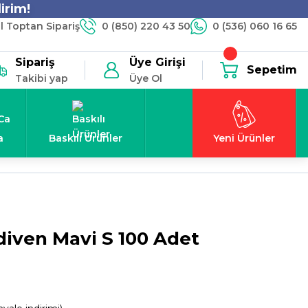
irim!
 Toptan Sipariş
0 (850) 220 43 50
0 (536) 060 16 65
Sipariş
Üye Girişi
Sepetim
Takibi yap
Üye Ol
a
Baskılı Ürünler
Yeni Ürünler
diven Mavi S 100 Adet