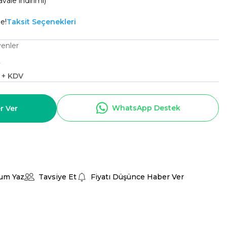
vale indirimi)
e!
Taksit Seçenekleri
venler
2
L + KDV
WhatsApp Destek
r Ver
um Yaz
Tavsiye Et
Fiyatı Düşünce Haber Ver