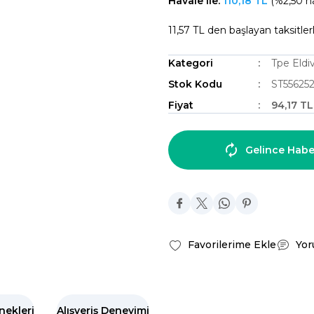
Havale ile:
110,18 TL
(%2,50 ha
11,57 TL den başlayan taksitlerl
Kategori
Tpe Eldi
Stok Kodu
ST55625
Fiyat
94,17 T
Gelince Habe
Yor
nekleri
Alışveriş Deneyimi