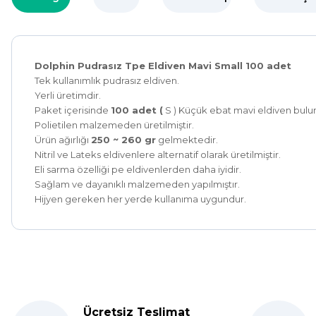
Dolphin Pudrasız Tpe Eldiven Mavi Small 100 adet
Tek kullanımlık pudrasız eldiven.
Yerli üretimdir.
Paket içerisinde
100 adet (
S ) Küçük ebat mavi eldiven bulu
Polietilen malzemeden üretilmiştir.
Ürün ağırlığı
250 ~ 260 gr
gelmektedir.
Nitril ve Lateks eldivenlere alternatif olarak üretilmiştir.
Eli sarma özelliği pe eldivenlerden daha iyidir.
Sağlam ve dayanıklı malzemeden yapılmıştır.
Hijyen gereken her yerde kullanıma uygundur.
Kolay bir deneyimdi, teşekkür ederiz.
E... K... | 27/10/2025
Ücretsiz Teslimat