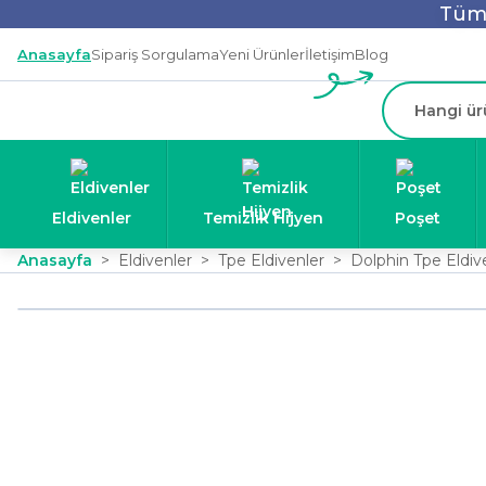
Tüm 
Anasayfa
Sipariş Sorgulama
Yeni Ürünler
İletişim
Blog
Eldivenler
Temizlik Hijyen
Poşet
Anasayfa
Eldivenler
Tpe Eldivenler
Dolphin Tpe Eldiv