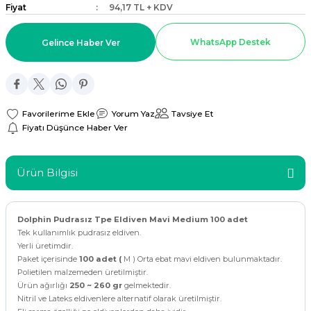
Fiyat
94,17 TL + KDV
ar
WhatsApp Destek
Gelince Haber Ver
r
 Tatlı Kapları
Yorum Yaz
Tavsiye Et
ri
Fiyatı Düşünce Haber Ver
Ürün Bilgisi
Dolphin Pudrasız Tpe Eldiven Mavi Medium 100 adet
Tek kullanımlık pudrasız eldiven.
Yerli üretimdir.
Paket içerisinde
100 adet (
M ) Orta ebat mavi eldiven bulunmaktadır.
Polietilen malzemeden üretilmiştir.
Ürün ağırlığı
250 ~ 260 gr
gelmektedir.
Nitril ve Lateks eldivenlere alternatif olarak üretilmiştir.