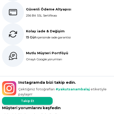
Dolphin aynı kalitede . Hızlı kargo
Güvenli Ödeme Altyapısı
ve teslimat için ayrıca teşekkür
256 Bit SSL Sertifikası
ederim.
S... C... | 06/08/2025
Kolay iade & Değişim
15 Gün
içerisinde iade garantisi
Bir önceki siparişim sorunsuz geldi
tek sorun bantlı Jelatin 40x60 olan
ürün çok kalın bugün tekrar
Mutlu Müşteri Portföyü
sipariş verdim inşallah sıkıntı olmaz
hızlı kargo içinde teşekkürler
Onaylı Google yorumları
Maşallah Kara | 15/03/2025
kargo hızlı çıkıyor x firma da
Instagramda bizi takip edin.
fiyatlar daha uygundu ama kalite
Çektiğiniz fotoğrafları
#yakutsanambalaj
etiketiyle
yoktu bu kalitede uygunluğa
paylaşın!
devam ettikçe sizinleyiz
Takip Et
G... T... | 19/12/2024
Müşteri yorumlarını keşfedin