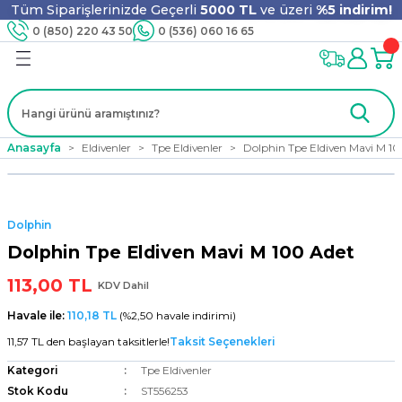
Tüm Siparişlerinizde Geçerli
5000 TL
ve üzeri
%5 indirim!
Geri Dön
Geri Dön
Geri Dön
Geri Dön
Geri Dön
Geri Dön
Geri Dön
Geri Dön
0 (850) 220 43 50
0 (536) 060 16 65
jyen
m
nler
er
ıt Ürünleri
 - Tahta Karıştırıcı
lyo
Anasayfa
Eldivenler
Tpe Eldivenler
Dolphin Tpe Eldiven Mavi M 1
i
ar
lar
se
Dolphin
ri
ri
ar
Dolphin Tpe Eldiven Mavi M 100 Adet
113,00 TL
KDV Dahil
Havale ile:
110,18 TL
(%2,50 havale indirimi)
i
ları
ak
11,57 TL den başlayan taksitlerle!
Taksit Seçenekleri
Kategori
Tpe Eldivenler
Stok Kodu
ST556253