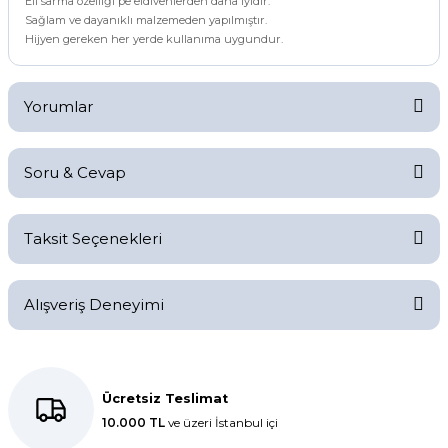
Eli sarma özelliği pe eldivenlerden daha iyidir.
Sağlam ve dayanıklı malzemeden yapılmıştır.
Hijyen gereken her yerde kullanıma uygundur.
Yorumlar
Soru & Cevap
Bu ürüne ilk yorumu siz yapın!
Taksit Seçenekleri
Yorum Yaz
Ürün hakkında henüz soru sorulmamış.
Alışveriş Deneyimi
Soru Sor
Kolay bir deneyimdi, teşekkür
ederiz.
Ücretsiz Teslimat
10.000 TL
ve üzeri İstanbul içi
E... K... | 27/10/2025