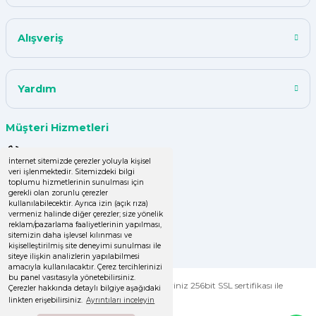
Y... A... | 18/07/2024
Alışveriş
çok başarılı
UPHİLL PETHOUSE | 04/06/2024
Yardım
Uzun süredir alışveriş yapıyorum
Müşteri Hizmetleri
herşey çok iyi kalite ve fiyatları
uygun .Ana son siparişimde ürün
0 (850) 220 43 50
eksik çıktı
İnternet sitemizde çerezler yoluyla kişisel
veri işlenmektedir. Sitemizdeki bilgi
0 (536) 060 16 65
GÜLDEN DEMİRCİ | 16/04/2024
toplumu hizmetlerinin sunulması için
gerekli olan zorunlu çerezler
info@yakutsanambalaj.com.tr
kullanılabilecektir. Ayrıca izin (açık rıza)
vermeniz halinde diğer çerezler; size yönelik
Kolay işlem, hızlı sipariş oluşturma,
reklam/pazarlama faaliyetlerinin yapılması,
İletişim Bilgilerimiz
hızlı kargo
sitemizin daha işlevsel kılınması ve
kişiselleştirilmiş site deneyimi sunulması ile
Zeynep Şenbay Gül | 07/04/2024
siteye ilişkin analizlerin yapılabilmesi
amacıyla kullanılacaktır. Çerez tercihlerinizi
bu panel vasıtasıyla yönetebilirsiniz.
© Tüm Hakları Saklıdır. Kredi kartı bilgileriniz 256bit SSL sertifikası ile
Çerezler hakkında detaylı bilgiye aşağıdaki
Deneyimini Paylaş
Diğer yorumları göster
korunmaktadır.
linkten erişebilirsiniz.
Ayrıntıları inceleyin