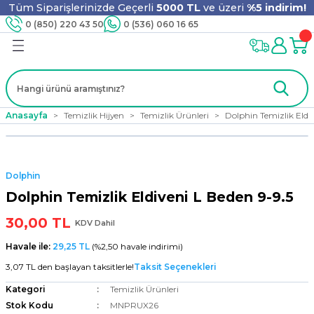
Tüm Siparişlerinizde Geçerli
5000 TL
ve üzeri
%5 indirim!
Geri Dön
Geri Dön
Geri Dön
Geri Dön
Geri Dön
Geri Dön
Geri Dön
Geri Dön
0 (850) 220 43 50
0 (536) 060 16 65
jyen
m
nler
er
ıt Ürünleri
 - Tahta Karıştırıcı
lyo
Anasayfa
Temizlik Hijyen
Temizlik Ürünleri
Dolphin Temizlik Eldiv
i
ar
lar
se
Dolphin
ri
ri
ar
Dolphin Temizlik Eldiveni L Beden 9-9.5
30,00 TL
KDV Dahil
Havale ile:
29,25 TL
(%2,50 havale indirimi)
i
ları
ak
3,07 TL den başlayan taksitlerle!
Taksit Seçenekleri
Kategori
Temizlik Ürünleri
Stok Kodu
MNPRUX26