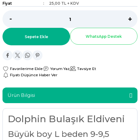
Fiyat
25,00 TL + KDV
ar
r
WhatsApp Destek
Sepete Ekle
 Tatlı Kapları
ri
Yorum Yaz
Tavsiye Et
Fiyatı Düşünce Haber Ver
Ürün Bilgisi
Dolphin Bulaşık Eldiveni
Büyük boy L beden 9-9,5