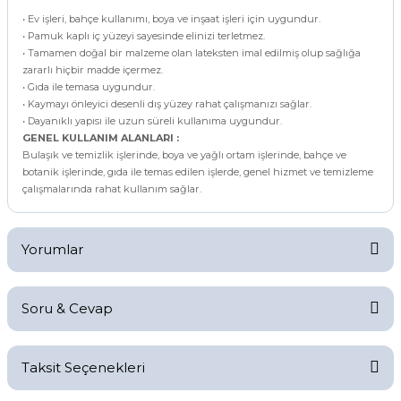
• Ev işleri, bahçe kullanımı, boya ve inşaat işleri için uygundur.
• Pamuk kaplı iç yüzeyi sayesinde elinizi terletmez.
• Tamamen doğal bir malzeme olan lateksten imal edilmiş olup sağlığa
zararlı hiçbir madde içermez.
• Gıda ile temasa uygundur.
• Kaymayı önleyici desenli dış yüzey rahat çalışmanızı sağlar.
• Dayanıklı yapısı ile uzun süreli kullanıma uygundur.
GENEL KULLANIM ALANLARI :
Bulaşık ve temizlik işlerinde, boya ve yağlı ortam işlerinde, bahçe ve
botanik işlerinde, gıda ile temas edilen işlerde, genel hizmet ve temizleme
çalışmalarında rahat kullanım sağlar.
Yorumlar
Soru & Cevap
Bu ürüne ilk yorumu siz yapın!
Taksit Seçenekleri
Yorum Yaz
Ürün hakkında henüz soru sorulmamış.