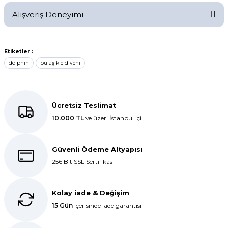
Alışveriş Deneyimi
Soru Sor
Kolay bir deneyimdi, teşekkür
Etiketler :
ederiz.
dolphin
bulaşık eldiveni
E... K... | 27/10/2025
Dolphin aynı kalitede . Hızlı kargo
Ücretsiz Teslimat
ve teslimat için ayrıca teşekkür
10.000 TL
ve üzeri İstanbul içi
ederim.
S... C... | 06/08/2025
Güvenli Ödeme Altyapısı
256 Bit SSL Sertifikası
Bir önceki siparişim sorunsuz geldi
tek sorun bantlı Jelatin 40x60 olan
ürün çok kalın bugün tekrar
Kolay iade & Değişim
sipariş verdim inşallah sıkıntı olmaz
hızlı kargo içinde teşekkürler
15 Gün
içerisinde iade garantisi
Maşallah Kara | 15/03/2025