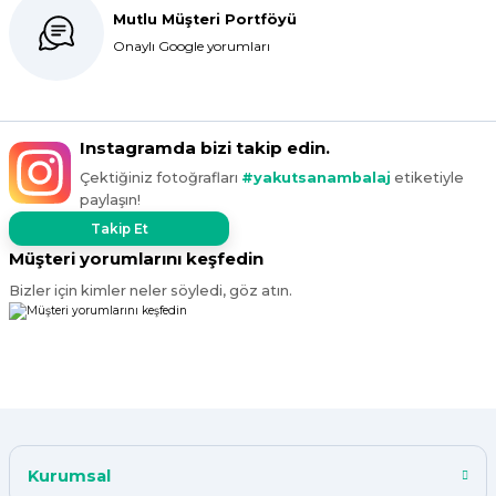
Mutlu Müşteri Portföyü
Onaylı Google yorumları
kargo hızlı çıkıyor x firma da
fiyatlar daha uygundu ama kalite
yoktu bu kalitede uygunluğa
devam ettikçe sizinleyiz
Instagramda bizi takip edin.
G... T... | 19/12/2024
Çektiğiniz fotoğrafları
#yakutsanambalaj
etiketiyle
paylaşın!
Süper hızlı geldi
Ürünler tam istediğim gibi
Takip Et
Fiyat iyi
Müşteri yorumlarını keşfedin
F... K... | 10/11/2024
Bizler için kimler neler söyledi, göz atın.
Çok iyi.
ismail tunca | 26/07/2024
Kısa zamanda siparişim geldi
teşekkür ederim ürün istediğim
Kurumsal
kalitede