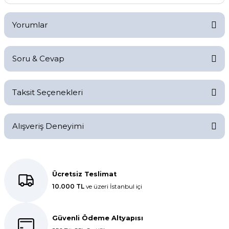
Yorumlar
Soru & Cevap
Bu ürüne ilk yorumu siz yapın!
Taksit Seçenekleri
Yorum Yaz
Ürün hakkında henüz soru sorulmamış.
Alışveriş Deneyimi
Soru Sor
Kolay bir deneyimdi, teşekkür
ederiz.
Ücretsiz Teslimat
10.000 TL
ve üzeri İstanbul içi
E... K... | 27/10/2025
Dolphin aynı kalitede . Hızlı kargo
Güvenli Ödeme Altyapısı
ve teslimat için ayrıca teşekkür