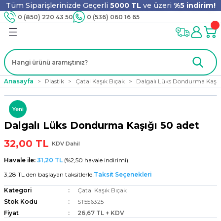
Tüm Siparişlerinizde Geçerli
5000 TL
ve üzeri
%5 indirim!
Geri Dön
Geri Dön
Geri Dön
Geri Dön
Geri Dön
Geri Dön
Geri Dön
Geri Dön
0 (850) 220 43 50
0 (536) 060 16 65
jyen
m
nler
er
ıt Ürünleri
 - Tahta Karıştırıcı
lyo
Anasayfa
Plastik
Çatal Kaşık Bıçak
Dalgalı Lüks Dondurma Kaşığ
i
ar
lar
se
Yeni
Dalgalı Lüks Dondurma Kaşığı 50 adet
ri
ri
ar
32,00 TL
KDV Dahil
Havale ile:
31,20 TL
(%2,50 havale indirimi)
3,28 TL den başlayan taksitlerle!
Taksit Seçenekleri
i
ları
ak
Kategori
Çatal Kaşık Bıçak
Stok Kodu
ST556325
Fiyat
26,67 TL + KDV