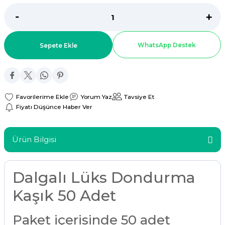
ar
r
WhatsApp Destek
Sepete Ekle
 Tatlı Kapları
ri
Yorum Yaz
Tavsiye Et
Fiyatı Düşünce Haber Ver
Ürün Bilgisi
Dalgalı Lüks Dondurma
Kaşık 50 Adet
Paket içerisinde 50 adet