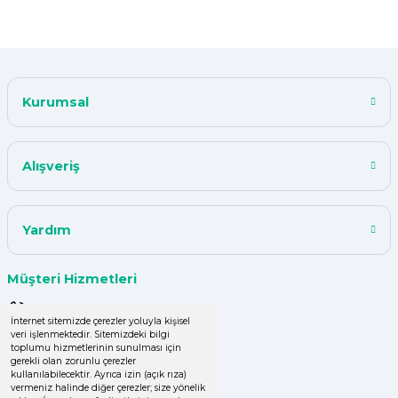
F... K... | 10/11/2024
Çok iyi.
Kurumsal
ismail tunca | 26/07/2024
Kısa zamanda siparişim geldi
Alışveriş
teşekkür ederim ürün istediğim
kalitede
Y... A... | 18/07/2024
Yardım
çok başarılı
Müşteri Hizmetleri
UPHİLL PETHOUSE | 04/06/2024
0 (850) 220 43 50
İnternet sitemizde çerezler yoluyla kişisel
veri işlenmektedir. Sitemizdeki bilgi
Uzun süredir alışveriş yapıyorum
0 (536) 060 16 65
toplumu hizmetlerinin sunulması için
herşey çok iyi kalite ve fiyatları
gerekli olan zorunlu çerezler
uygun .Ana son siparişimde ürün
info@yakutsanambalaj.com.tr
kullanılabilecektir. Ayrıca izin (açık rıza)
vermeniz halinde diğer çerezler; size yönelik
eksik çıktı