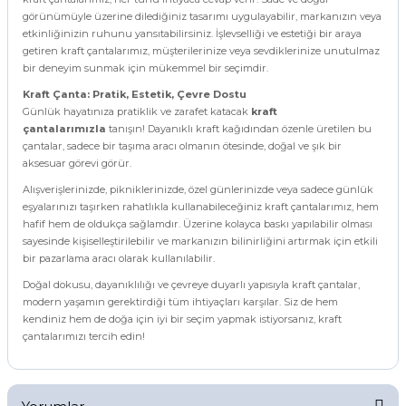
görünümüyle üzerine dilediğiniz tasarımı uygulayabilir, markanızın veya
etkinliğinizin ruhunu yansıtabilirsiniz. İşlevselliği ve estetiği bir araya
getiren kraft çantalarımız, müşterilerinize veya sevdiklerinize unutulmaz
bir deneyim sunmak için mükemmel bir seçimdir.
Kraft Çanta: Pratik, Estetik, Çevre Dostu
Günlük hayatınıza pratiklik ve zarafet katacak
kraft
çantalarımızla
tanışın! Dayanıklı kraft kağıdından özenle üretilen bu
çantalar, sadece bir taşıma aracı olmanın ötesinde, doğal ve şık bir
aksesuar görevi görür.
Alışverişlerinizde, pikniklerinizde, özel günlerinizde veya sadece günlük
eşyalarınızı taşırken rahatlıkla kullanabileceğiniz kraft çantalarımız, hem
hafif hem de oldukça sağlamdır. Üzerine kolayca baskı yapılabilir olması
sayesinde kişiselleştirilebilir ve markanızın bilinirliğini artırmak için etkili
bir pazarlama aracı olarak kullanılabilir.
Doğal dokusu, dayanıklılığı ve çevreye duyarlı yapısıyla kraft çantalar,
modern yaşamın gerektirdiği tüm ihtiyaçları karşılar. Siz de hem
kendiniz hem de doğa için iyi bir seçim yapmak istiyorsanız, kraft
çantalarımızı tercih edin!