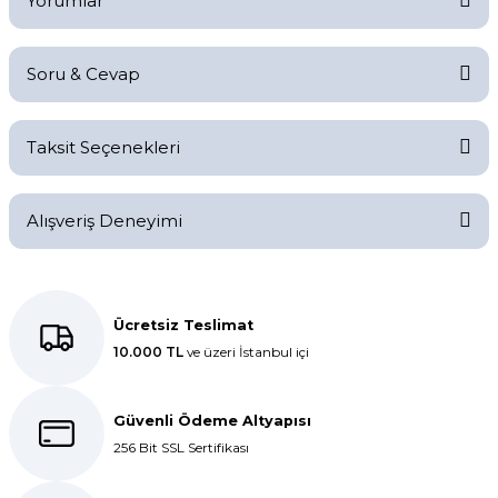
Yorumlar
Soru & Cevap
Bu ürüne ilk yorumu siz yapın!
Taksit Seçenekleri
Yorum Yaz
Ürün hakkında henüz soru sorulmamış.
Alışveriş Deneyimi
Soru Sor
Kolay bir deneyimdi, teşekkür
ederiz.
Ücretsiz Teslimat
10.000 TL
ve üzeri İstanbul içi
E... K... | 27/10/2025
Dolphin aynı kalitede . Hızlı kargo
Güvenli Ödeme Altyapısı
ve teslimat için ayrıca teşekkür
256 Bit SSL Sertifikası
ederim.
S... C... | 06/08/2025