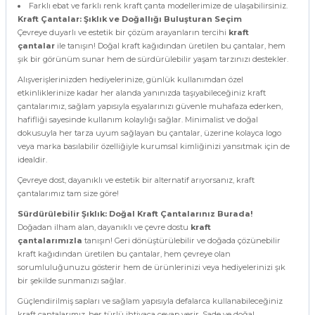
Farklı ebat ve farklı renk kraft çanta modellerimize de ulaşabilirsiniz.
Kraft Çantalar: Şıklık ve Doğallığı Buluşturan Seçim
Çevreye duyarlı ve estetik bir çözüm arayanların tercihi
kraft
çantalar
ile tanışın! Doğal kraft kağıdından üretilen bu çantalar, hem
şık bir görünüm sunar hem de sürdürülebilir yaşam tarzınızı destekler.
Alışverişlerinizden hediyelerinize, günlük kullanımdan özel
etkinliklerinize kadar her alanda yanınızda taşıyabileceğiniz kraft
çantalarımız, sağlam yapısıyla eşyalarınızı güvenle muhafaza ederken,
hafifliği sayesinde kullanım kolaylığı sağlar. Minimalist ve doğal
dokusuyla her tarza uyum sağlayan bu çantalar, üzerine kolayca logo
veya marka basılabilir özelliğiyle kurumsal kimliğinizi yansıtmak için de
idealdir.
Çevreye dost, dayanıklı ve estetik bir alternatif arıyorsanız, kraft
çantalarımız tam size göre!
Sürdürülebilir Şıklık: Doğal Kraft Çantalarınız Burada!
Doğadan ilham alan, dayanıklı ve çevre dostu
kraft
çantalarımızla
tanışın! Geri dönüştürülebilir ve doğada çözünebilir
kraft kağıdından üretilen bu çantalar, hem çevreye olan
sorumluluğunuzu gösterir hem de ürünlerinizi veya hediyelerinizi şık
bir şekilde sunmanızı sağlar.
Güçlendirilmiş sapları ve sağlam yapısıyla defalarca kullanabileceğiniz
kraft çantalarımız, her türlü ihtiyaca cevap verir. Sade ve doğal