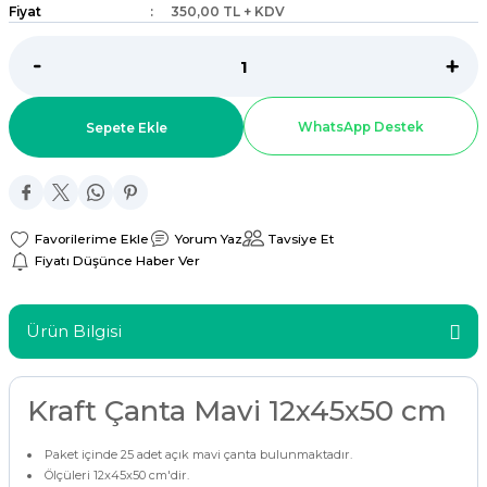
Fiyat
350,00 TL + KDV
ar
r
WhatsApp Destek
Sepete Ekle
 Tatlı Kapları
ri
Yorum Yaz
Tavsiye Et
Fiyatı Düşünce Haber Ver
Ürün Bilgisi
Kraft Çanta Mavi 12x45x50 cm
Paket içinde 25 adet açık mavi çanta bulunmaktadır.
Ölçüleri 12x45x50 cm'dir.