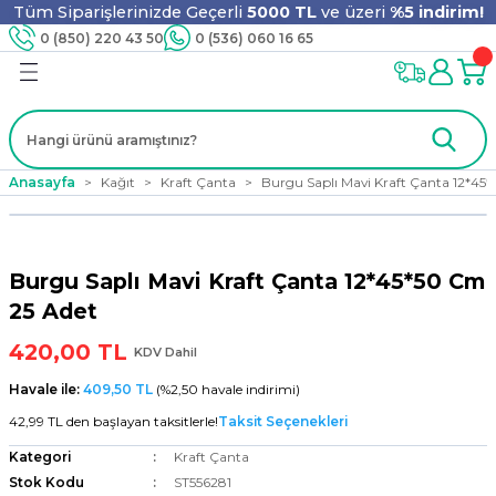
Tüm Siparişlerinizde Geçerli
5000 TL
ve üzeri
%5 indirim!
Geri Dön
Geri Dön
Geri Dön
Geri Dön
Geri Dön
Geri Dön
Geri Dön
Geri Dön
0 (850) 220 43 50
0 (536) 060 16 65
jyen
m
nler
er
ıt Ürünleri
 - Tahta Karıştırıcı
lyo
Anasayfa
Kağıt
Kraft Çanta
Burgu Saplı Mavi Kraft Çanta 12*45
i
ar
lar
se
Burgu Saplı Mavi Kraft Çanta 12*45*50 Cm
ri
ri
ar
25 Adet
420,00 TL
KDV Dahil
Havale ile:
409,50 TL
(%2,50 havale indirimi)
i
ları
ak
42,99 TL den başlayan taksitlerle!
Taksit Seçenekleri
Kategori
Kraft Çanta
Stok Kodu
ST556281