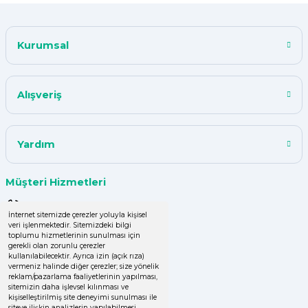
Çok iyi.
Kurumsal
ismail tunca | 26/07/2024
Kısa zamanda siparişim geldi
Alışveriş
teşekkür ederim ürün istediğim
kalitede
Y... A... | 18/07/2024
Yardım
çok başarılı
Müşteri Hizmetleri
UPHİLL PETHOUSE | 04/06/2024
0 (850) 220 43 50
İnternet sitemizde çerezler yoluyla kişisel
veri işlenmektedir. Sitemizdeki bilgi
Uzun süredir alışveriş yapıyorum
0 (536) 060 16 65
toplumu hizmetlerinin sunulması için
herşey çok iyi kalite ve fiyatları
gerekli olan zorunlu çerezler
uygun .Ana son siparişimde ürün
info@yakutsanambalaj.com.tr
kullanılabilecektir. Ayrıca izin (açık rıza)
vermeniz halinde diğer çerezler; size yönelik
eksik çıktı
reklam/pazarlama faaliyetlerinin yapılması,
İletişim Bilgilerimiz
sitemizin daha işlevsel kılınması ve
GÜLDEN DEMİRCİ | 16/04/2024
kişiselleştirilmiş site deneyimi sunulması ile
siteye ilişkin analizlerin yapılabilmesi