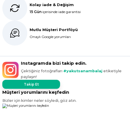
Kolay iade & Değişim
15 Gün
içerisinde iade garantisi
Bir önceki siparişim sorunsuz geldi
tek sorun bantlı Jelatin 40x60 olan
ürün çok kalın bugün tekrar
Mutlu Müşteri Portföyü
sipariş verdim inşallah sıkıntı olmaz
hızlı kargo içinde teşekkürler
Onaylı Google yorumları
Maşallah Kara | 15/03/2025
kargo hızlı çıkıyor x firma da
Instagramda bizi takip edin.
fiyatlar daha uygundu ama kalite
Çektiğiniz fotoğrafları
#yakutsanambalaj
etiketiyle
yoktu bu kalitede uygunluğa
paylaşın!
devam ettikçe sizinleyiz
Takip Et
G... T... | 19/12/2024
Müşteri yorumlarını keşfedin
Bizler için kimler neler söyledi, göz atın.
Süper hızlı geldi
Ürünler tam istediğim gibi
Fiyat iyi
F... K... | 10/11/2024