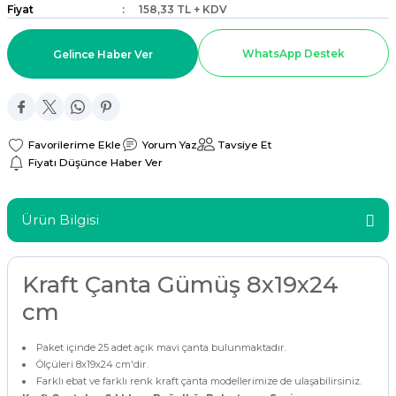
Fiyat
158,33 TL + KDV
ar
WhatsApp Destek
Gelince Haber Ver
r
 Tatlı Kapları
Yorum Yaz
Tavsiye Et
ri
Fiyatı Düşünce Haber Ver
Ürün Bilgisi
Kraft Çanta Gümüş 8x19x24
cm
Paket içinde 25 adet açık mavi çanta bulunmaktadır.
Ölçüleri 8x19x24 cm'dir.
Farklı ebat ve farklı renk kraft çanta modellerimize de ulaşabilirsiniz.