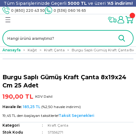
Tüm Siparişlerinizde Geçerli
5000 TL
ve üzeri
%5 indirim!
Geri Dön
Geri Dön
Geri Dön
Geri Dön
Geri Dön
Geri Dön
Geri Dön
Geri Dön
0 (850) 220 43 50
0 (536) 060 16 65
jyen
m
nler
er
ıt Ürünleri
 - Tahta Karıştırıcı
lyo
Anasayfa
Kağıt
Kraft Çanta
Burgu Saplı Gümüş Kraft Çanta 8x1
i
ar
lar
se
Burgu Saplı Gümüş Kraft Çanta 8x19x24
ri
ri
ar
Cm 25 Adet
190,00 TL
KDV Dahil
Havale ile:
185,25 TL
(%2,50 havale indirimi)
i
ları
ak
19,45 TL den başlayan taksitlerle!
Taksit Seçenekleri
Kategori
Kraft Çanta
Stok Kodu
ST556271